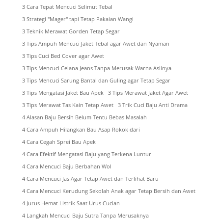
3 Cara Tepat Mencuci Selimut Tebal
3 Strategi "Mager" tapi Tetap Pakaian Wangi
3 Teknik Merawat Gorden Tetap Segar
3 Tips Ampuh Mencuci Jaket Tebal agar Awet dan Nyaman
3 Tips Cuci Bed Cover agar Awet
3 Tips Mencuci Celana Jeans Tanpa Merusak Warna Aslinya
3 Tips Mencuci Sarung Bantal dan Guling agar Tetap Segar
3 Tips Mengatasi Jaket Bau Apek
3 Tips Merawat Jaket Agar Awet
3 Tips Merawat Tas Kain Tetap Awet
3 Trik Cuci Baju Anti Drama
4 Alasan Baju Bersih Belum Tentu Bebas Masalah
4 Cara Ampuh Hilangkan Bau Asap Rokok dari
4 Cara Cegah Sprei Bau Apek
4 Cara Efektif Mengatasi Baju yang Terkena Luntur
4 Cara Mencuci Baju Berbahan Wol
4 Cara Mencuci Jas Agar Tetap Awet dan Terlihat Baru
4 Cara Mencuci Kerudung Sekolah Anak agar Tetap Bersih dan Awet
4 Jurus Hemat Listrik Saat Urus Cucian
4 Langkah Mencuci Baju Sutra Tanpa Merusaknya