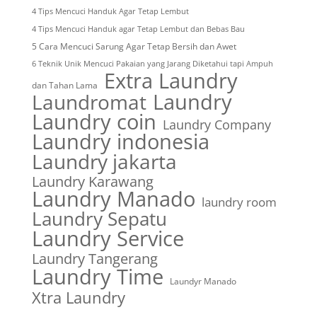
4 Tips Mencuci Handuk Agar Tetap Lembut
4 Tips Mencuci Handuk agar Tetap Lembut dan Bebas Bau
5 Cara Mencuci Sarung Agar Tetap Bersih dan Awet
6 Teknik Unik Mencuci Pakaian yang Jarang Diketahui tapi Ampuh
Extra Laundry
dan Tahan Lama
Laundry
Laundromat
Laundry coin
Laundry Company
Laundry indonesia
Laundry jakarta
Laundry Karawang
Laundry Manado
laundry room
Laundry Sepatu
Laundry Service
Laundry Tangerang
Laundry Time
Laundyr Manado
Xtra Laundry