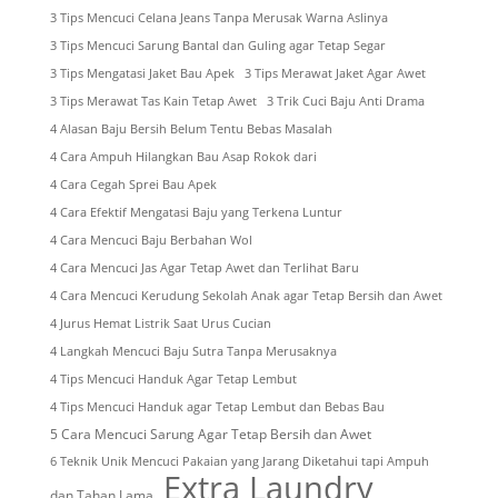
3 Tips Mencuci Celana Jeans Tanpa Merusak Warna Aslinya
3 Tips Mencuci Sarung Bantal dan Guling agar Tetap Segar
3 Tips Mengatasi Jaket Bau Apek
3 Tips Merawat Jaket Agar Awet
3 Tips Merawat Tas Kain Tetap Awet
3 Trik Cuci Baju Anti Drama
4 Alasan Baju Bersih Belum Tentu Bebas Masalah
4 Cara Ampuh Hilangkan Bau Asap Rokok dari
4 Cara Cegah Sprei Bau Apek
4 Cara Efektif Mengatasi Baju yang Terkena Luntur
4 Cara Mencuci Baju Berbahan Wol
4 Cara Mencuci Jas Agar Tetap Awet dan Terlihat Baru
4 Cara Mencuci Kerudung Sekolah Anak agar Tetap Bersih dan Awet
4 Jurus Hemat Listrik Saat Urus Cucian
4 Langkah Mencuci Baju Sutra Tanpa Merusaknya
4 Tips Mencuci Handuk Agar Tetap Lembut
4 Tips Mencuci Handuk agar Tetap Lembut dan Bebas Bau
5 Cara Mencuci Sarung Agar Tetap Bersih dan Awet
6 Teknik Unik Mencuci Pakaian yang Jarang Diketahui tapi Ampuh
Extra Laundry
dan Tahan Lama