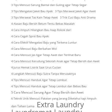
3 Tips Mencuci Sarung Bantal dan Guling agar Tetap Segar
3 Tips Mengatasi Jaket Bau Apek
3 Tips Merawat Jaket Agar Awet
3 Tips Merawat Tas Kain Tetap Awet
3 Trik Cuci Baju Anti Drama
4 Alasan Baju Bersih Belum Tentu Bebas Masalah
4 Cara Ampuh Hilangkan Bau Asap Rokok dari
4 Cara Cegah Sprei Bau Apek
4 Cara Efektif Mengatasi Baju yang Terkena Luntur
4 Cara Mencuci Baju Berbahan Wol
4 Cara Mencuci Jas Agar Tetap Awet dan Terlihat Baru
4 Cara Mencuci Kerudung Sekolah Anak agar Tetap Bersih dan Awet
4 Jurus Hemat Listrik Saat Urus Cucian
4 Langkah Mencuci Baju Sutra Tanpa Merusaknya
4 Tips Mencuci Handuk Agar Tetap Lembut
4 Tips Mencuci Handuk agar Tetap Lembut dan Bebas Bau
5 Cara Mencuci Sarung Agar Tetap Bersih dan Awet
6 Teknik Unik Mencuci Pakaian yang Jarang Diketahui tapi Ampuh
Extra Laundry
dan Tahan Lama
Laundry
Laundromat