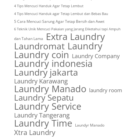
4 Tips Mencuci Handuk Agar Tetap Lembut
4 Tips Mencuci Handuk agar Tetap Lembut dan Bebas Bau
5 Cara Mencuci Sarung Agar Tetap Bersih dan Awet
6 Teknik Unik Mencuci Pakaian yang Jarang Diketahui tapi Ampuh
Extra Laundry
dan Tahan Lama
Laundry
Laundromat
Laundry coin
Laundry Company
Laundry indonesia
Laundry jakarta
Laundry Karawang
Laundry Manado
laundry room
Laundry Sepatu
Laundry Service
Laundry Tangerang
Laundry Time
Laundyr Manado
Xtra Laundry