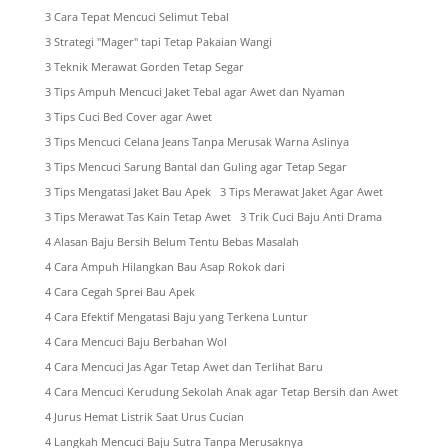
3 Cara Tepat Mencuci Selimut Tebal
3 Strategi "Mager" tapi Tetap Pakaian Wangi
3 Teknik Merawat Gorden Tetap Segar
3 Tips Ampuh Mencuci Jaket Tebal agar Awet dan Nyaman
3 Tips Cuci Bed Cover agar Awet
3 Tips Mencuci Celana Jeans Tanpa Merusak Warna Aslinya
3 Tips Mencuci Sarung Bantal dan Guling agar Tetap Segar
3 Tips Mengatasi Jaket Bau Apek
3 Tips Merawat Jaket Agar Awet
3 Tips Merawat Tas Kain Tetap Awet
3 Trik Cuci Baju Anti Drama
4 Alasan Baju Bersih Belum Tentu Bebas Masalah
4 Cara Ampuh Hilangkan Bau Asap Rokok dari
4 Cara Cegah Sprei Bau Apek
4 Cara Efektif Mengatasi Baju yang Terkena Luntur
4 Cara Mencuci Baju Berbahan Wol
4 Cara Mencuci Jas Agar Tetap Awet dan Terlihat Baru
4 Cara Mencuci Kerudung Sekolah Anak agar Tetap Bersih dan Awet
4 Jurus Hemat Listrik Saat Urus Cucian
4 Langkah Mencuci Baju Sutra Tanpa Merusaknya