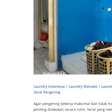
Laundry Indonesia
|
Laundry Manado
|
Laund
Serat Pengering
Agar pengering bekerja maksimal dan tidak m
penting dilakukan secara rutin. Serat yang 