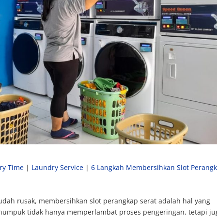
ry Time
|
Laundry Service
|
6 Langkah Membersihkan Slot Perang
udah rusak, membersihkan slot perangkap serat adalah hal yang
menumpuk tidak hanya memperlambat proses pengeringan, tetapi ju