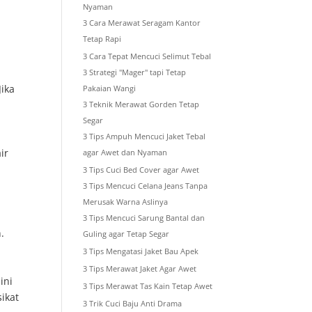
Nyaman
3 Cara Merawat Seragam Kantor
Tetap Rapi
3 Cara Tepat Mencuci Selimut Tebal
3 Strategi "Mager" tapi Tetap
Jika
Pakaian Wangi
3 Teknik Merawat Gorden Tetap
Segar
3 Tips Ampuh Mencuci Jaket Tebal
ir
agar Awet dan Nyaman
3 Tips Cuci Bed Cover agar Awet
3 Tips Mencuci Celana Jeans Tanpa
Merusak Warna Aslinya
3 Tips Mencuci Sarung Bantal dan
.
Guling agar Tetap Segar
3 Tips Mengatasi Jaket Bau Apek
3 Tips Merawat Jaket Agar Awet
ini
3 Tips Merawat Tas Kain Tetap Awet
ikat
3 Trik Cuci Baju Anti Drama