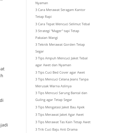
Nyaman
3 Cara Merawat Seragam Kantor
Tetap Rapi
3 Cara Tepat Mencuci Selimut Tebal
3 Strategi "Mager" tapi Tetap
Pakaian Wangi
3 Teknik Merawat Gorden Tetap
Segar
3 Tips Ampuh Mencuci Jaket Tebal
agar Awet dan Nyaman
uat
3 Tips Cuci Bed Cover agar Awet
ih
3 Tips Mencuci Celana Jeans Tanpa
Merusak Warna Aslinya
3 Tips Mencuci Sarung Bantal dan
di
Guling agar Tetap Segar
3 Tips Mengatasi Jaket Bau Apek
3 Tips Merawat Jaket Agar Awet
3 Tips Merawat Tas Kain Tetap Awet
jadi
3 Trik Cuci Baju Anti Drama