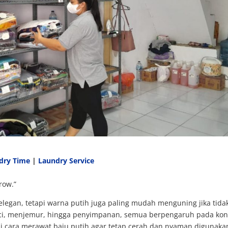
dry Time
|
Laundry Service
row.”
elegan, tetapi warna putih juga paling mudah menguning jika tida
uci, menjemur, hingga penyimpanan, semua berpengaruh pada kon
ui cara merawat baju putih agar tetap cerah dan nyaman digunaka