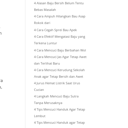
4 Alasan Baju Bersih Belum Tentu
Bebas Masalah
4 Cara Ampuh Hilangkan Bau Asap
Rokok dari
.
4 Cara Cegah Sprei Bau Apek
n
4 Cara Efektif Mengatasi Baju yang
Terkena Luntur
4 Cara Mencuci Baju Berbahan Wol
4 Cara Mencuci Jas Agar Tetap Awet
dan Terlihat Baru
4 Cara Mencuci Kerudung Sekolah
Anak agar Tetap Bersih dan Awet
ra
4 Jurus Hemat Listrik Saat Urus
h,
Cucian
4 Langkah Mencuci Baju Sutra
Tanpa Merusaknya
4 Tips Mencuci Handuk Agar Tetap
Lembut
4 Tips Mencuci Handuk agar Tetap