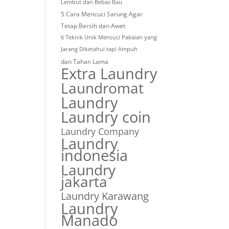
Lembut dan Bebas Bau
5 Cara Mencuci Sarung Agar
Tetap Bersih dan Awet
6 Teknik Unik Mencuci Pakaian yang
Jarang Diketahui tapi Ampuh
dan Tahan Lama
Extra Laundry
Laundromat
Laundry
Laundry coin
Laundry Company
Laundry
indonesia
Laundry
jakarta
Laundry Karawang
Laundry
Manado