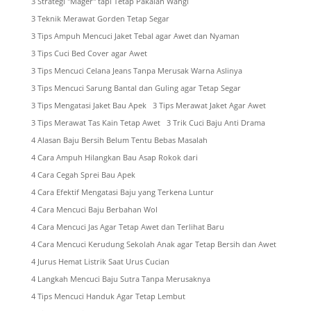
3 Strategi "Mager" tapi Tetap Pakaian Wangi
3 Teknik Merawat Gorden Tetap Segar
3 Tips Ampuh Mencuci Jaket Tebal agar Awet dan Nyaman
3 Tips Cuci Bed Cover agar Awet
3 Tips Mencuci Celana Jeans Tanpa Merusak Warna Aslinya
3 Tips Mencuci Sarung Bantal dan Guling agar Tetap Segar
3 Tips Mengatasi Jaket Bau Apek
3 Tips Merawat Jaket Agar Awet
3 Tips Merawat Tas Kain Tetap Awet
3 Trik Cuci Baju Anti Drama
4 Alasan Baju Bersih Belum Tentu Bebas Masalah
4 Cara Ampuh Hilangkan Bau Asap Rokok dari
4 Cara Cegah Sprei Bau Apek
4 Cara Efektif Mengatasi Baju yang Terkena Luntur
4 Cara Mencuci Baju Berbahan Wol
4 Cara Mencuci Jas Agar Tetap Awet dan Terlihat Baru
4 Cara Mencuci Kerudung Sekolah Anak agar Tetap Bersih dan Awet
4 Jurus Hemat Listrik Saat Urus Cucian
4 Langkah Mencuci Baju Sutra Tanpa Merusaknya
4 Tips Mencuci Handuk Agar Tetap Lembut