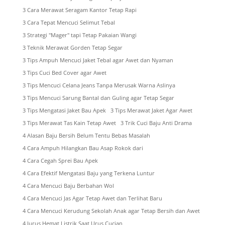
3 Cara Merawat Seragam Kantor Tetap Rapi
3 Cara Tepat Mencuci Selimut Tebal
3 Strategi "Mager" tapi Tetap Pakaian Wangi
3 Teknik Merawat Gorden Tetap Segar
3 Tips Ampuh Mencuci Jaket Tebal agar Awet dan Nyaman
3 Tips Cuci Bed Cover agar Awet
3 Tips Mencuci Celana Jeans Tanpa Merusak Warna Aslinya
3 Tips Mencuci Sarung Bantal dan Guling agar Tetap Segar
3 Tips Mengatasi Jaket Bau Apek
3 Tips Merawat Jaket Agar Awet
3 Tips Merawat Tas Kain Tetap Awet
3 Trik Cuci Baju Anti Drama
4 Alasan Baju Bersih Belum Tentu Bebas Masalah
4 Cara Ampuh Hilangkan Bau Asap Rokok dari
4 Cara Cegah Sprei Bau Apek
4 Cara Efektif Mengatasi Baju yang Terkena Luntur
4 Cara Mencuci Baju Berbahan Wol
4 Cara Mencuci Jas Agar Tetap Awet dan Terlihat Baru
4 Cara Mencuci Kerudung Sekolah Anak agar Tetap Bersih dan Awet
4 Jurus Hemat Listrik Saat Urus Cucian