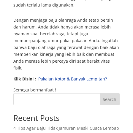
sudah terlalu lama digunakan.
Dengan menjaga baju olahraga Anda tetap bersih
dan harum, Anda tidak hanya akan merasa lebih
nyaman saat berolahraga, tetapi juga
memperpanjang umur pakai pakaian Anda. Ingatlah
bahwa baju olahraga yang terawat dengan baik akan
memberikan kinerja yang lebih baik dan membuat
Anda merasa lebih percaya diri saat beraktivitas
fisik.
Klik Disini :
Pakaian Kotor & Banyak Lempitan?
Semoga bermanfaat !
Search
Recent Posts
4 Tips Agar Baju Tidak Jamuran Meski Cuaca Lembap