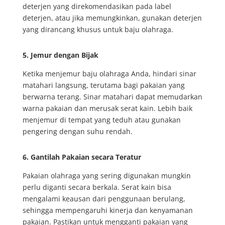
deterjen yang direkomendasikan pada label
deterjen, atau jika memungkinkan, gunakan deterjen
yang dirancang khusus untuk baju olahraga.
5. Jemur dengan Bijak
Ketika menjemur baju olahraga Anda, hindari sinar
matahari langsung, terutama bagi pakaian yang
berwarna terang. Sinar matahari dapat memudarkan
warna pakaian dan merusak serat kain. Lebih baik
menjemur di tempat yang teduh atau gunakan
pengering dengan suhu rendah.
6. Gantilah Pakaian secara Teratur
Pakaian olahraga yang sering digunakan mungkin
perlu diganti secara berkala. Serat kain bisa
mengalami keausan dari penggunaan berulang,
sehingga mempengaruhi kinerja dan kenyamanan
pakaian. Pastikan untuk mengganti pakaian yang