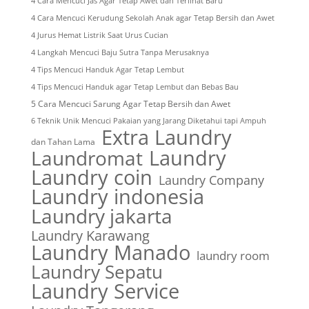
4 Cara Mencuci Jas Agar Tetap Awet dan Terlihat Baru
4 Cara Mencuci Kerudung Sekolah Anak agar Tetap Bersih dan Awet
4 Jurus Hemat Listrik Saat Urus Cucian
4 Langkah Mencuci Baju Sutra Tanpa Merusaknya
4 Tips Mencuci Handuk Agar Tetap Lembut
4 Tips Mencuci Handuk agar Tetap Lembut dan Bebas Bau
5 Cara Mencuci Sarung Agar Tetap Bersih dan Awet
6 Teknik Unik Mencuci Pakaian yang Jarang Diketahui tapi Ampuh
Extra Laundry
dan Tahan Lama
Laundry
Laundromat
Laundry coin
Laundry Company
Laundry indonesia
Laundry jakarta
Laundry Karawang
Laundry Manado
laundry room
Laundry Sepatu
Laundry Service