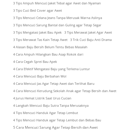
3 Tips Ampuh Mencuci Jaket Tebal agar Awet dan Nyaman
3 Tips Cuci Bed Cover agar Awet
3 Tips Mencuci Celana Jeans Tanpa Merusak Warna Aslinya
3 Tips Mencuci Sarung Bantal dan Guling agar Tetap Segar
3 Tips Mengatasi Jaket Bau Apek
3 Tips Merawat Jaket Agar Awet
3 Tips Merawat Tas Kain Tetap Awet
3 Trik Cuci Baju Anti Drama
4 Alasan Baju Bersih Belum Tentu Bebas Masalah
4 Cara Ampuh Hilangkan Bau Asap Rokok dari
4 Cara Cegah Sprei Bau Apek
4 Cara Efektif Mengatasi Baju yang Terkena Luntur
4 Cara Mencuci Baju Berbahan Wol
4 Cara Mencuci Jas Agar Tetap Awet dan Terlihat Baru
4 Cara Mencuci Kerudung Sekolah Anak agar Tetap Bersih dan Awet
4 Jurus Hemat Listrik Saat Urus Cucian
4 Langkah Mencuci Baju Sutra Tanpa Merusaknya
4 Tips Mencuci Handuk Agar Tetap Lembut
4 Tips Mencuci Handuk agar Tetap Lembut dan Bebas Bau
5 Cara Mencuci Sarung Agar Tetap Bersih dan Awet