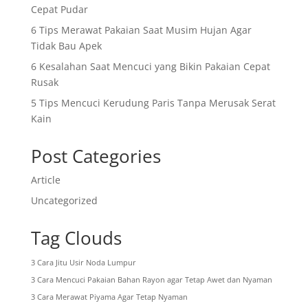
Cepat Pudar
6 Tips Merawat Pakaian Saat Musim Hujan Agar
Tidak Bau Apek
6 Kesalahan Saat Mencuci yang Bikin Pakaian Cepat
Rusak
5 Tips Mencuci Kerudung Paris Tanpa Merusak Serat
Kain
Post Categories
Article
Uncategorized
Tag Clouds
3 Cara Jitu Usir Noda Lumpur
3 Cara Mencuci Pakaian Bahan Rayon agar Tetap Awet dan Nyaman
3 Cara Merawat Piyama Agar Tetap Nyaman