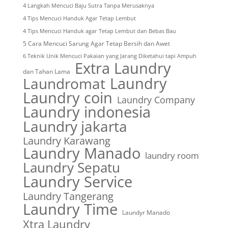
4 Langkah Mencuci Baju Sutra Tanpa Merusaknya
4 Tips Mencuci Handuk Agar Tetap Lembut
4 Tips Mencuci Handuk agar Tetap Lembut dan Bebas Bau
5 Cara Mencuci Sarung Agar Tetap Bersih dan Awet
6 Teknik Unik Mencuci Pakaian yang Jarang Diketahui tapi Ampuh
Extra Laundry
dan Tahan Lama
Laundry
Laundromat
Laundry coin
Laundry Company
Laundry indonesia
Laundry jakarta
Laundry Karawang
Laundry Manado
laundry room
Laundry Sepatu
Laundry Service
Laundry Tangerang
Laundry Time
Laundyr Manado
Xtra Laundry