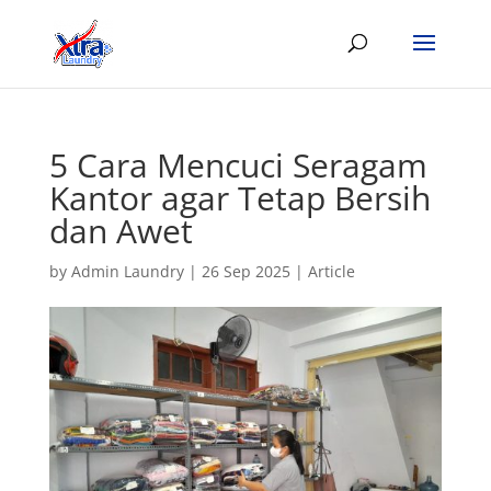
5 Cara Mencuci Seragam
Kantor agar Tetap Bersih
dan Awet
by
Admin Laundry
|
26 Sep 2025
|
Article