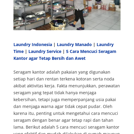
Laundry Indonesia
|
Laundry Manado
|
Laundry
Time
|
Laundry Service
|
5 Cara Mencuci Seragam
Kantor agar Tetap Bersih dan Awet
Seragam kantor adalah pakaian yang digunakan
setiap hari dan rentan terkena kotoran serta noda
akibat aktivitas kerja. Fakta menunjukkan, perawatan
seragam yang tepat tidak hanya menjaga
kebersihan, tetapi juga memperpanjang usia pakai
dan menjaga warna agar tidak cepat pudar. Oleh
karena itu, penting untuk mengetahui cara mencuci
seragam dengan benar agar tetap rapi dan tahan
lama. Berikut adalah 5 cara mencuci seragam kantor
yang efektif dan mudah dilakukan di rumah maupun