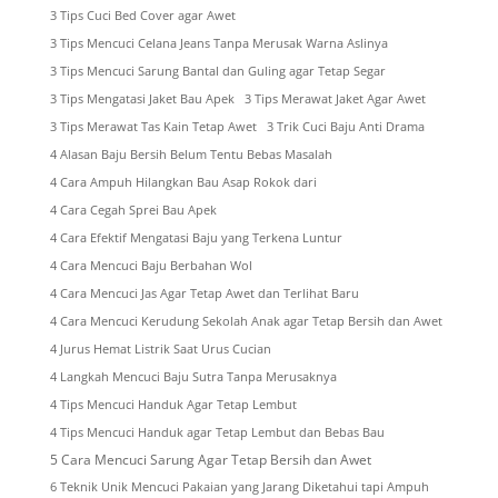
3 Tips Cuci Bed Cover agar Awet
3 Tips Mencuci Celana Jeans Tanpa Merusak Warna Aslinya
3 Tips Mencuci Sarung Bantal dan Guling agar Tetap Segar
3 Tips Mengatasi Jaket Bau Apek
3 Tips Merawat Jaket Agar Awet
3 Tips Merawat Tas Kain Tetap Awet
3 Trik Cuci Baju Anti Drama
4 Alasan Baju Bersih Belum Tentu Bebas Masalah
4 Cara Ampuh Hilangkan Bau Asap Rokok dari
4 Cara Cegah Sprei Bau Apek
4 Cara Efektif Mengatasi Baju yang Terkena Luntur
4 Cara Mencuci Baju Berbahan Wol
4 Cara Mencuci Jas Agar Tetap Awet dan Terlihat Baru
4 Cara Mencuci Kerudung Sekolah Anak agar Tetap Bersih dan Awet
4 Jurus Hemat Listrik Saat Urus Cucian
4 Langkah Mencuci Baju Sutra Tanpa Merusaknya
4 Tips Mencuci Handuk Agar Tetap Lembut
4 Tips Mencuci Handuk agar Tetap Lembut dan Bebas Bau
5 Cara Mencuci Sarung Agar Tetap Bersih dan Awet
6 Teknik Unik Mencuci Pakaian yang Jarang Diketahui tapi Ampuh