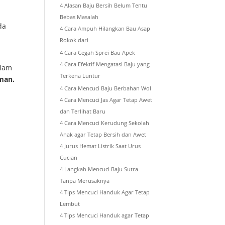
4 Alasan Baju Bersih Belum Tentu
Bebas Masalah
da
4 Cara Ampuh Hilangkan Bau Asap
Rokok dari
4 Cara Cegah Sprei Bau Apek
4 Cara Efektif Mengatasi Baju yang
alam
Terkena Luntur
aman.
4 Cara Mencuci Baju Berbahan Wol
4 Cara Mencuci Jas Agar Tetap Awet
dan Terlihat Baru
4 Cara Mencuci Kerudung Sekolah
Anak agar Tetap Bersih dan Awet
4 Jurus Hemat Listrik Saat Urus
Cucian
4 Langkah Mencuci Baju Sutra
Tanpa Merusaknya
4 Tips Mencuci Handuk Agar Tetap
Lembut
4 Tips Mencuci Handuk agar Tetap