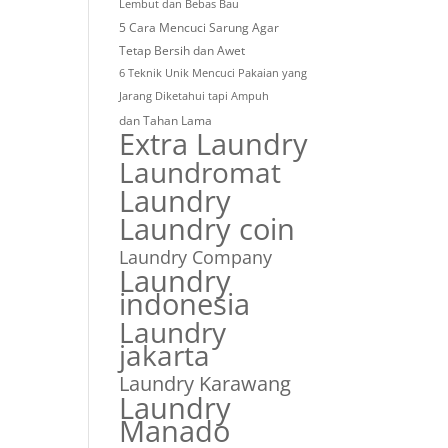
Lembut dan Bebas Bau
5 Cara Mencuci Sarung Agar
Tetap Bersih dan Awet
6 Teknik Unik Mencuci Pakaian yang
Jarang Diketahui tapi Ampuh
dan Tahan Lama
Extra Laundry
Laundromat
Laundry
Laundry coin
Laundry Company
Laundry
indonesia
Laundry
jakarta
Laundry Karawang
Laundry
Manado