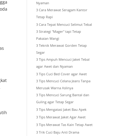
ngga
Nyaman
noda
3 Cara Merawat Seragam Kantor
Tetap Rapi
3 Cara Tepat Mencuci Selimut Tebal
3 Strategi "Mager" tapi Tetap
Pakaian Wangi
3 Teknik Merawat Gorden Tetap
as
Segar
3 Tips Ampuh Mencuci Jaket Tebal
agar Awet dan Nyaman
3 Tips Cuci Bed Cover agar Awet
gkat
3 Tips Mencuci Celana Jeans Tanpa
,
Merusak Warna Aslinya
3 Tips Mencuci Sarung Bantal dan
Guling agar Tetap Segar
3 Tips Mengatasi Jaket Bau Apek
utih
3 Tips Merawat Jaket Agar Awet
3 Tips Merawat Tas Kain Tetap Awet
3 Trik Cuci Baju Anti Drama