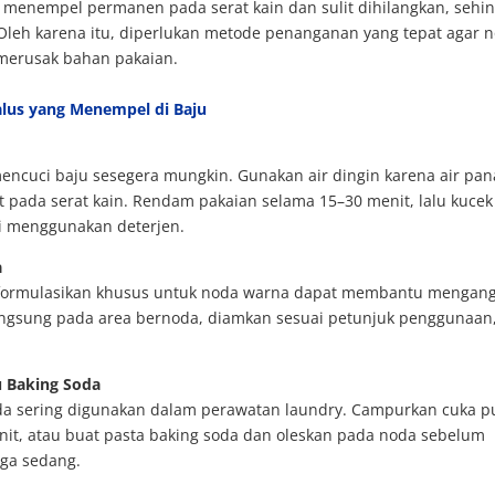
t menempel permanen pada serat kain dan sulit dihilangkan, sehi
 Oleh karena itu, diperlukan metode penanganan yang tepat agar 
 merusak bahan pakaian.
lus yang Menempel di Baju
encuci baju sesegera mungkin. Gunakan air dingin karena air pan
pada serat kain. Rendam pakaian selama 15–30 menit, lalu kucek
i menggunakan deterjen.
a
diformulasikan khusus untuk noda warna dapat membantu mengan
ngsung pada area bernoda, diamkan sesuai petunjuk penggunaan
u Baking Soda
oda sering digunakan dalam perawatan laundry. Campurkan cuka p
nit, atau buat pasta baking soda dan oleskan pada noda sebelum
ngga sedang.