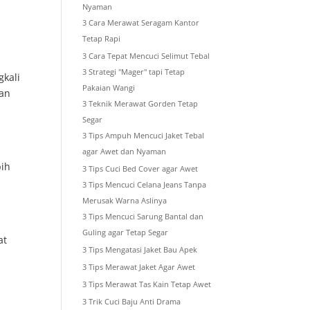
Nyaman
3 Cara Merawat Seragam Kantor
Tetap Rapi
3 Cara Tepat Mencuci Selimut Tebal
3 Strategi "Mager" tapi Tetap
gkali
Pakaian Wangi
gan
3 Teknik Merawat Gorden Tetap
k
Segar
3 Tips Ampuh Mencuci Jaket Tebal
agar Awet dan Nyaman
bih
3 Tips Cuci Bed Cover agar Awet
3 Tips Mencuci Celana Jeans Tanpa
Merusak Warna Aslinya
3 Tips Mencuci Sarung Bantal dan
Guling agar Tetap Segar
at
3 Tips Mengatasi Jaket Bau Apek
3 Tips Merawat Jaket Agar Awet
3 Tips Merawat Tas Kain Tetap Awet
3 Trik Cuci Baju Anti Drama