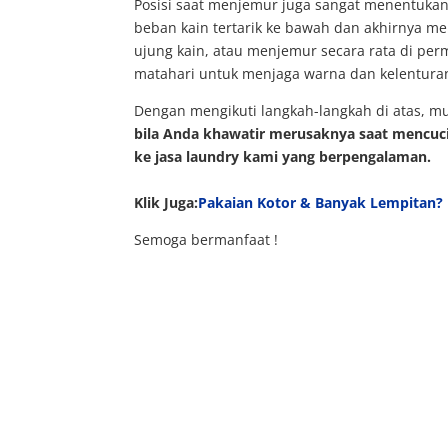
Posisi saat menjemur juga sangat menentuka
beban kain tertarik ke bawah dan akhirnya me
ujung kain, atau menjemur secara rata di pe
matahari untuk menjaga warna dan kelenturan
Dengan mengikuti langkah-langkah di atas, mu
bila Anda khawatir merusaknya saat mencuci 
ke jasa laundry kami yang berpengalaman.
Klik Juga:
Pakaian Kotor & Banyak Lempitan?
Semoga bermanfaat !