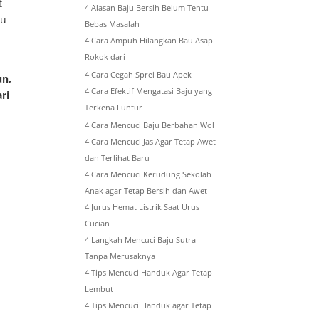
t
4 Alasan Baju Bersih Belum Tentu
au
Bebas Masalah
4 Cara Ampuh Hilangkan Bau Asap
Rokok dari
4 Cara Cegah Sprei Bau Apek
n,
4 Cara Efektif Mengatasi Baju yang
ri
Terkena Luntur
4 Cara Mencuci Baju Berbahan Wol
4 Cara Mencuci Jas Agar Tetap Awet
dan Terlihat Baru
4 Cara Mencuci Kerudung Sekolah
Anak agar Tetap Bersih dan Awet
4 Jurus Hemat Listrik Saat Urus
Cucian
4 Langkah Mencuci Baju Sutra
Tanpa Merusaknya
4 Tips Mencuci Handuk Agar Tetap
Lembut
4 Tips Mencuci Handuk agar Tetap