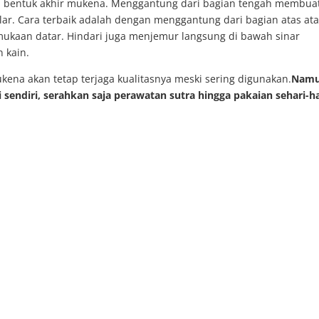
n bentuk akhir mukena. Menggantung dari bagian tengah membua
lar. Cara terbaik adalah dengan menggantung dari bagian atas at
rmukaan datar. Hindari juga menjemur langsung di bawah sinar
 kain.
kena akan tetap terjaga kualitasnya meski sering digunakan.
Namu
sendiri, serahkan saja perawatan sutra hingga pakaian sehari-ha