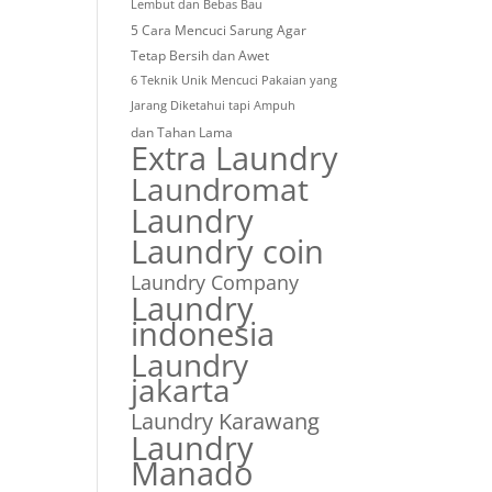
Lembut dan Bebas Bau
5 Cara Mencuci Sarung Agar
Tetap Bersih dan Awet
6 Teknik Unik Mencuci Pakaian yang
Jarang Diketahui tapi Ampuh
dan Tahan Lama
Extra Laundry
Laundromat
Laundry
Laundry coin
Laundry Company
Laundry
indonesia
Laundry
jakarta
Laundry Karawang
Laundry
Manado