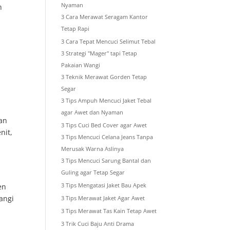
Nyaman
n
3 Cara Merawat Seragam Kantor
Tetap Rapi
3 Cara Tepat Mencuci Selimut Tebal
3 Strategi "Mager" tapi Tetap
Pakaian Wangi
3 Teknik Merawat Gorden Tetap
Segar
3 Tips Ampuh Mencuci Jaket Tebal
agar Awet dan Nyaman
gan
3 Tips Cuci Bed Cover agar Awet
nit,
3 Tips Mencuci Celana Jeans Tanpa
Merusak Warna Aslinya
3 Tips Mencuci Sarung Bantal dan
Guling agar Tetap Segar
en
3 Tips Mengatasi Jaket Bau Apek
angi
3 Tips Merawat Jaket Agar Awet
3 Tips Merawat Tas Kain Tetap Awet
3 Trik Cuci Baju Anti Drama