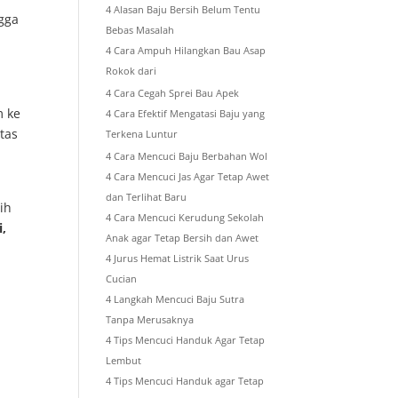
4 Alasan Baju Bersih Belum Tentu
gga
Bebas Masalah
4 Cara Ampuh Hilangkan Bau Asap
Rokok dari
4 Cara Cegah Sprei Bau Apek
m ke
4 Cara Efektif Mengatasi Baju yang
tas
Terkena Luntur
4 Cara Mencuci Baju Berbahan Wol
4 Cara Mencuci Jas Agar Tetap Awet
dan Terlihat Baru
ih
4 Cara Mencuci Kerudung Sekolah
,
Anak agar Tetap Bersih dan Awet
4 Jurus Hemat Listrik Saat Urus
Cucian
4 Langkah Mencuci Baju Sutra
Tanpa Merusaknya
4 Tips Mencuci Handuk Agar Tetap
Lembut
4 Tips Mencuci Handuk agar Tetap