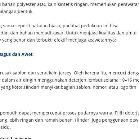
i bahan polyester atau kain sintetis ringan, memerlukan perawata
hilangan bentuk.
 sama seperti pakaian biasa, padahal perlakuan ini bisa
ar, dan bahan menjadi kasar. Untuk menjaga kualitas dan umur
ey yang benar dan terbukti efektif menjaga keawetannya:
 Bagus dan Awet
rusak sablon dan serat kain jersey. Oleh karena itu, mencuci den
ey dalam air dingin menggunakan deterjen lembut selama 10–15 me
 yang kotor.Hindari menyikat bagian sablon, nomor, atau logo tim
 pemutih dapat mempercepat proses pudarnya warna. Pilih deterj
yang lebih ringan dan ramah bahan. Hindari juga penggunaan pew
sidu.
tahari Langsung