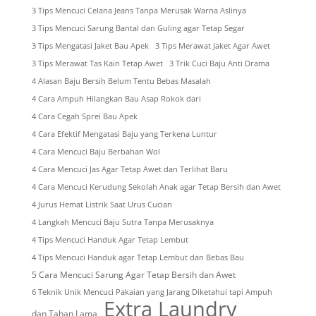
3 Tips Mencuci Celana Jeans Tanpa Merusak Warna Aslinya
3 Tips Mencuci Sarung Bantal dan Guling agar Tetap Segar
3 Tips Mengatasi Jaket Bau Apek
3 Tips Merawat Jaket Agar Awet
3 Tips Merawat Tas Kain Tetap Awet
3 Trik Cuci Baju Anti Drama
4 Alasan Baju Bersih Belum Tentu Bebas Masalah
4 Cara Ampuh Hilangkan Bau Asap Rokok dari
4 Cara Cegah Sprei Bau Apek
4 Cara Efektif Mengatasi Baju yang Terkena Luntur
4 Cara Mencuci Baju Berbahan Wol
4 Cara Mencuci Jas Agar Tetap Awet dan Terlihat Baru
4 Cara Mencuci Kerudung Sekolah Anak agar Tetap Bersih dan Awet
4 Jurus Hemat Listrik Saat Urus Cucian
4 Langkah Mencuci Baju Sutra Tanpa Merusaknya
4 Tips Mencuci Handuk Agar Tetap Lembut
4 Tips Mencuci Handuk agar Tetap Lembut dan Bebas Bau
5 Cara Mencuci Sarung Agar Tetap Bersih dan Awet
6 Teknik Unik Mencuci Pakaian yang Jarang Diketahui tapi Ampuh
Extra Laundry
dan Tahan Lama