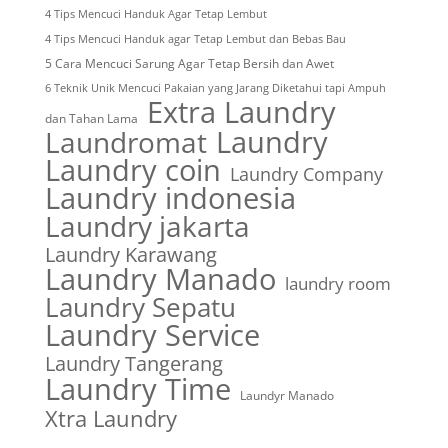
4 Tips Mencuci Handuk Agar Tetap Lembut
4 Tips Mencuci Handuk agar Tetap Lembut dan Bebas Bau
5 Cara Mencuci Sarung Agar Tetap Bersih dan Awet
6 Teknik Unik Mencuci Pakaian yang Jarang Diketahui tapi Ampuh
Extra Laundry
dan Tahan Lama
Laundry
Laundromat
Laundry coin
Laundry Company
Laundry indonesia
Laundry jakarta
Laundry Karawang
Laundry Manado
laundry room
Laundry Sepatu
Laundry Service
Laundry Tangerang
Laundry Time
Laundyr Manado
Xtra Laundry