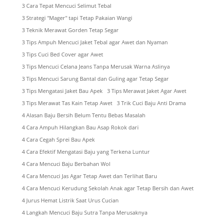
3 Cara Tepat Mencuci Selimut Tebal
3 Strategi "Mager" tapi Tetap Pakaian Wangi
3 Teknik Merawat Gorden Tetap Segar
3 Tips Ampuh Mencuci Jaket Tebal agar Awet dan Nyaman
3 Tips Cuci Bed Cover agar Awet
3 Tips Mencuci Celana Jeans Tanpa Merusak Warna Aslinya
3 Tips Mencuci Sarung Bantal dan Guling agar Tetap Segar
3 Tips Mengatasi Jaket Bau Apek
3 Tips Merawat Jaket Agar Awet
3 Tips Merawat Tas Kain Tetap Awet
3 Trik Cuci Baju Anti Drama
4 Alasan Baju Bersih Belum Tentu Bebas Masalah
4 Cara Ampuh Hilangkan Bau Asap Rokok dari
4 Cara Cegah Sprei Bau Apek
4 Cara Efektif Mengatasi Baju yang Terkena Luntur
4 Cara Mencuci Baju Berbahan Wol
4 Cara Mencuci Jas Agar Tetap Awet dan Terlihat Baru
4 Cara Mencuci Kerudung Sekolah Anak agar Tetap Bersih dan Awet
4 Jurus Hemat Listrik Saat Urus Cucian
4 Langkah Mencuci Baju Sutra Tanpa Merusaknya