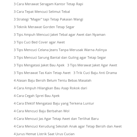
3 Cara Merawat Seragam Kantor Tetap Rapi
3 Cara Tepat Mencuci Selimut Tebal
3 Strategi "Mager" tapi Tetap Pakaian Wangi
3 Teknik Merawat Gorden Tetap Segar
3 Tips Ampuh Mencuci Jaket Tebal agar Awet dan Nyaman
3 Tips Cuci Bed Cover agar Awet
3 Tips Mencuci Celana Jeans Tanpa Merusak Warna Aslinya
3 Tips Mencuci Sarung Bantal dan Guling agar Tetap Segar
3 Tips Mengatasi Jaket Bau Apek
3 Tips Merawat Jaket Agar Awet
3 Tips Merawat Tas Kain Tetap Awet
3 Trik Cuci Baju Anti Drama
4 Alasan Baju Bersih Belum Tentu Bebas Masalah
4 Cara Ampuh Hilangkan Bau Asap Rokok dari
4 Cara Cegah Sprei Bau Apek
4 Cara Efektif Mengatasi Baju yang Terkena Luntur
4 Cara Mencuci Baju Berbahan Wol
4 Cara Mencuci Jas Agar Tetap Awet dan Terlihat Baru
4 Cara Mencuci Kerudung Sekolah Anak agar Tetap Bersih dan Awet
4 Jurus Hemat Listrik Saat Urus Cucian