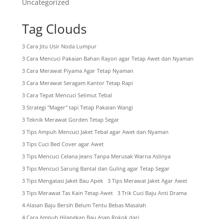
Uncategorized
Tag Clouds
3 Cara Jitu Usir Noda Lumpur
3 Cara Mencuci Pakaian Bahan Rayon agar Tetap Awet dan Nyaman
3 Cara Merawat Piyama Agar Tetap Nyaman
3 Cara Merawat Seragam Kantor Tetap Rapi
3 Cara Tepat Mencuci Selimut Tebal
3 Strategi "Mager" tapi Tetap Pakaian Wangi
3 Teknik Merawat Gorden Tetap Segar
3 Tips Ampuh Mencuci Jaket Tebal agar Awet dan Nyaman
3 Tips Cuci Bed Cover agar Awet
3 Tips Mencuci Celana Jeans Tanpa Merusak Warna Aslinya
3 Tips Mencuci Sarung Bantal dan Guling agar Tetap Segar
3 Tips Mengatasi Jaket Bau Apek
3 Tips Merawat Jaket Agar Awet
3 Tips Merawat Tas Kain Tetap Awet
3 Trik Cuci Baju Anti Drama
4 Alasan Baju Bersih Belum Tentu Bebas Masalah
4 Cara Ampuh Hilangkan Bau Asap Rokok dari