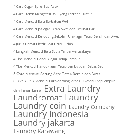
4 Cara Cegah Sprei Bau Apek
4 Cara Efektif Mengatasi Baju yang Terkena Luntur
4 Cara Mencuci Baju Berbahan Wol
4 Cara Mencuci Jas Agar Tetap Awet dan Terlihat Baru
4 Cara Mencuci Kerudung Sekolah Anak agar Tetap Bersih dan Awet
4 Jurus Hemat Listrik Saat Urus Cucian
4 Langkah Mencuci Baju Sutra Tanpa Merusaknya
4 Tips Mencuci Handuk Agar Tetap Lembut
4 Tips Mencuci Handuk agar Tetap Lembut dan Bebas Bau
5 Cara Mencuci Sarung Agar Tetap Bersih dan Awet
6 Teknik Unik Mencuci Pakaian yang Jarang Diketahui tapi Ampuh
Extra Laundry
dan Tahan Lama
Laundry
Laundromat
Laundry coin
Laundry Company
Laundry indonesia
Laundry jakarta
Laundry Karawang